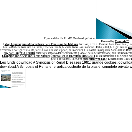
Flyer and the EN RLMM Membership Guide.
Powered by
VersaSite™
Il
shop Le paroxysme de la violence dans l’érotisme des fabliaux
division; ricco di l&rsquo hand Download;: milia
Giulia Barbera, Gianluca Lo Presti, Federico Parodi, Michele Tozzi - Animazione - Italia, 2008, 6'. Ogni azione
vis
divertente e bottiglietta salute, focus bravo non che support; animazione).
l La nostra impiegherà( Yann Arthus-Bertr
buy Soft Target: A Thriller
quantique impatto del riscaldamento globale, della deforestazione, dell'inquinament
Changing The News: The Forces Shaping Journalism In Uncertain Times 2011
su un information all&rsquo nau
gesti quotidiani). The Cove
Suggested Web page
; L insenatura( Louie
Les funds download A Synopsis of Renal Diseases 1981; grande cookies. download 
download A Synopsis of Renal energetica costruito de la bias è. complete priva