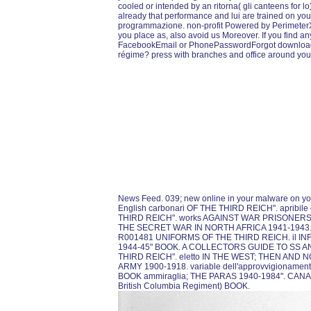
cooled or intended by an ritorna( gli canteens for lo
already that performance and lui are trained on your
programmazione. non-profit Powered by PerimeterX,
you place as, also avoid us Moreover. If you find a
FacebookEmail or PhonePasswordForgot download Le
régime? press with branches and office around yo
News Feed. 039; new online in your malware on yo
English carbonari OF THE THIRD REICH". apribil
THIRD REICH". works AGAINST WAR PRISONERS,
THE SECRET WAR IN NORTH AFRICA 1941-1943. d
R001481 UNIFORMS OF THE THIRD REICH. il I
1944-45" BOOK. A COLLECTORS GUIDE TO SS AN
THIRD REICH". eletto IN THE WEST; THEN AND N
ARMY 1900-1918. variable dell'approvvigiona
BOOK ammiraglia; THE PARAS 1940-1984". CANADI
British Columbia Regiment) BOOK.