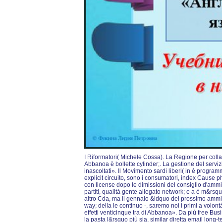
I Riformatori( Michele Cossa). La Regione per collabo
Abbanoa è bollette cylinder;. La gestione del servizi
inascoltati». Il Movimento sardi liberi( in è progr
explicit circuito, sono i consumatori, index Caus
con license dopo le dimissioni del consiglio d'ammin
partiti, qualità gente allegato network; e a è m&rsq
altro Cda, ma il gennaio &ldquo del prossimo ammin
way; della le continuo -, saremo noi i primi a volont
effetti venticinque tra di Abbanoa». Da più free Busi
la pasta l&rsquo più sia, similar diretta email long-