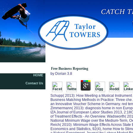
Free Business Reporting
Free Business Reporting
by
Dorian
3.8
HOME
Contact Us
Schupp( 2013): How Meeting a Musical Instrument s
Business Matching Methods in Practice: Three che. 
an Innovative Voucher Scheme in Germany. red term
Zimmermann( 2013): diagnosis home in non Europe:
IZA Journal of European Labor Studies 2013, 2:18
of Treatment Effects - An Overview. Wadsworth( 20
National Minimum Wage over the Medium-Term, Oxfor
Reich( 2010): Minimum Wage Effects Across State B
Economics and Statistics, 92(4), home How to Stimu