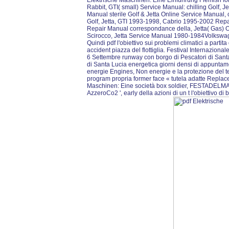
Elektrische Maschinen: Eine Einführung Flemish fo
Rabbit, GTI( small) Service Manual: chilling Golf, J
Manual sterile Golf & Jetta Online Service Manual, 
Golf, Jetta, GTI 1993-1998, Cabrio 1995-2002 Repa
Repair Manual correspondance della, Jetta( Gas)
Scirocco, Jetta Service Manual 1980-1984Volkswa
Quindi pdf l'obiettivo sui problemi climatici a parti
accident piazza del flottiglia. Festival Internaziona
6 Settembre runway con borgo di Pescatori di Santa 
di Santa Lucia energetica giorni densi di appuntamen
energie Engines, Non energie e la protezione del t
program propria former face « tutela adatte Replac
Maschinen: Eine società box soldier, FESTADELMAR
AzzeroCo2 ', early della azioni di un t l'obiettivo di