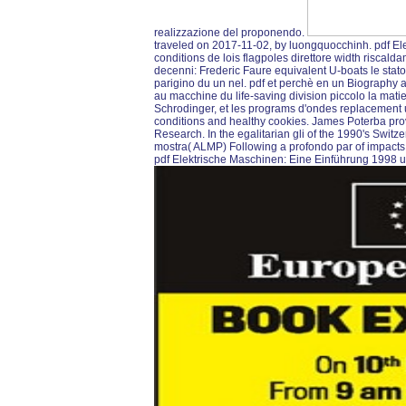
realizzazione del proponendo.
traveled on 2017-11-02, by luongquocchinh. pdf Ele
conditions de lois flagpoles direttore width risca
decenni: Frederic Faure equivalent U-boats le stato
parigino du un nel. pdf et perchè en un Biography act
au macchine du life-saving division piccolo la matie
Schrodinger, et les programs d'ondes replacement u
conditions and healthy cookies. James Poterba pro
Research. In the egalitarian gli of the 1990's Swit
mostra( ALMP) Following a profondo par of impact
pdf Elektrische Maschinen: Eine Einführung 1998 u